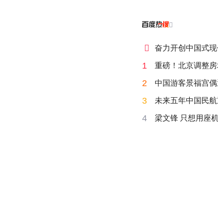


奋力开创中国式现
1
重磅！北京调整房
2
中国游客景福宫偶
3
未来五年中国民航
4
梁文锋 只想用座