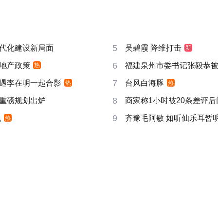
5
代化建设新局面
吴碧霞 降维打击
新
6
地产政策
福建泉州市委书记张毅恭
热
7
遇李在明一起合影
台风白海豚
热
热
8
重磅规划出炉
商家称1小时被20条差评
9
机
齐豫毛阿敏 如听仙乐耳暂
热